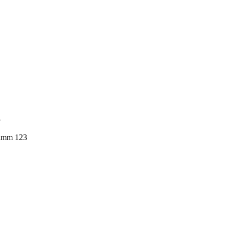
3
ramm 123